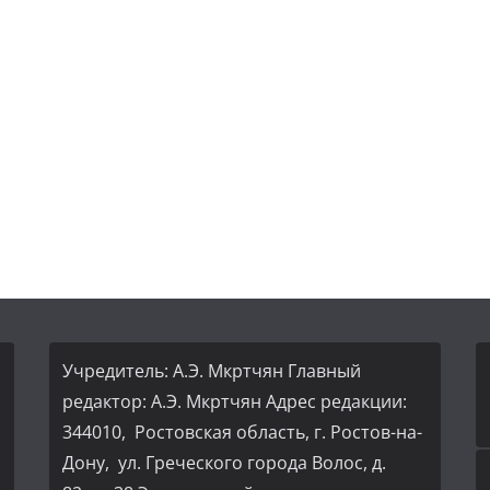
Учредитель: А.Э. Мкртчян Главный
редактор: А.Э. Мкртчян Адрес редакции:
344010, Ростовская область, г. Ростов-на-
Дону, ул. Греческого города Волос, д.