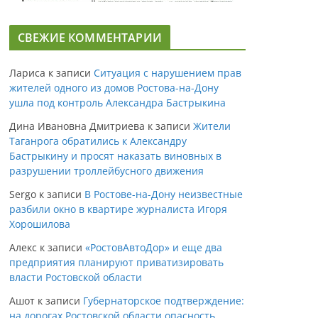
СВЕЖИЕ КОММЕНТАРИИ
Лариса
к записи
Ситуация с нарушением прав
жителей одного из домов Ростова-на-Дону
ушла под контроль Александра Бастрыкина
Дина Ивановна Дмитриева
к записи
Жители
Таганрога обратились к Александру
Бастрыкину и просят наказать виновных в
разрушении троллейбусного движения
Sergo
к записи
В Ростове-на-Дону неизвестные
разбили окно в квартире журналиста Игоря
Хорошилова
Алекс
к записи
«РостовАвтоДор» и еще два
предприятия планируют приватизировать
власти Ростовской области
Ашот
к записи
Губернаторское подтверждение:
на дорогах Ростовской области опасность