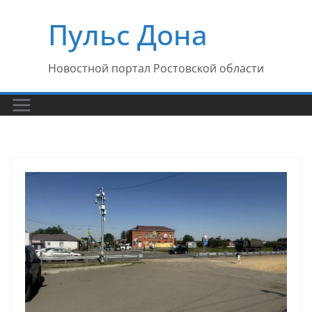
Перейти
Пульс Дона
к
содержимому
Новостной портал Ростовской области