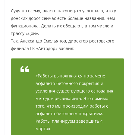
Судя по всему, власть наконец-то услышала, что у
донских дорог сейчас есть больше названия, чем
функционала. Делать их обещают, в том числе и
трассу «Дон».
Так, Александр Емельянов, директор ростовского
филиала ГК «Автодор» заявил:
«Работы выполняются по замене
асфальто-бетонного покрытия и
усиления существующего основания
методом ресайклинга. Это помимо
того, что мы производим работы с
асфальто-бетонным покрытием.
Работы планируем завершить 4
марта».