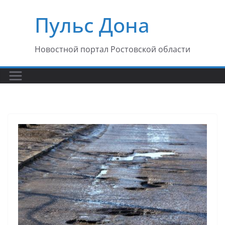
Перейти
Пульс Дона
к
содержимому
Новостной портал Ростовской области