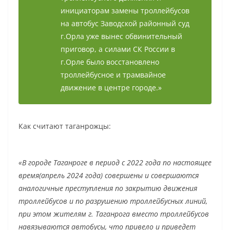
инициаторам замены троллейбусов
на автобус Заводской районный суд
г.Орла уже вынес обвинительный
приговор, а силами СК России в
г.Орле было восстановлено
троллейбусное и трамвайное
движение в центре городе.»
Как считают таганрожцы:
«В городе Таганроге в период с 2022 года по настоящее
время(апрель 2024 года) совершены и совершаются
аналогичные преступления по закрытию движения
троллейбусов и по разрушению троллейбусных линий,
при этом жителям г. Таганрога вместо троллейбусов
навязываются автобусы, что привело и приведет