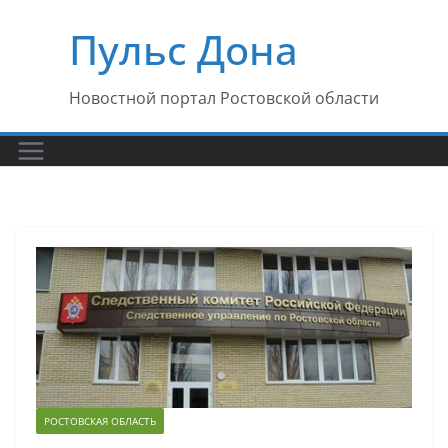
Перейти
Пульс Дона
к
содержимому
Новостной портал Ростовской области
РОСТОВСКАЯ ОБЛАСТЬ