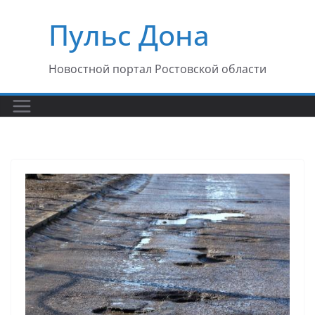
Перейти
Пульс Дона
к
содержимому
Новостной портал Ростовской области