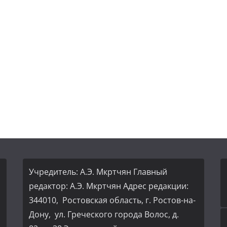
Учредитель: А.Э. Мкртчян Главный
редактор: А.Э. Мкртчян Адрес редакции:
344010, Ростовская область, г. Ростов-на-
Дону, ул. Греческого города Волос, д.