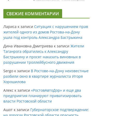
СВЕЖИЕ КОММЕНТАРИИ
Лариса
к записи
Ситуация с нарушением прав
жителей одного из домов Ростова-на-Дону
ушла под контроль Александра Бастрыкина
Дина Ивановна Дмитриева
к записи
Жители
Таганрога обратились к Александру
Бастрыкину и просят наказать виновных в
разрушении троллейбусного движения
Sergo
к записи
В Ростове-на-Дону неизвестные
разбили окно в квартире журналиста Игоря
Хорошилова
Алекс
к записи
«РостовАвтоДор» и еще два
предприятия планируют приватизировать
власти Ростовской области
Ашот
к записи
Губернаторское подтверждение:
на дорогах Ростовской области опасность