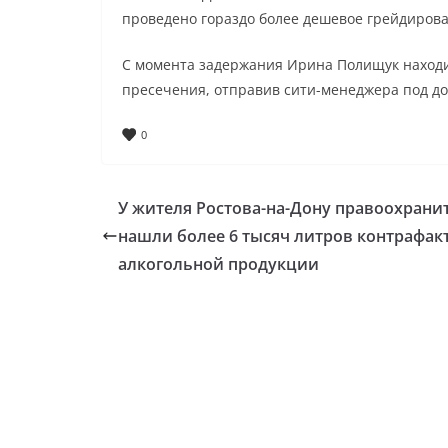
проведено гораздо более дешевое грейдирова
С момента задержания Ирина Полищук находил
пресечения, отправив сити-менеджера под д
0
У жителя Ростова-на-Дону правоохрани
нашли более 6 тысяч литров контрафак
алкогольной продукции