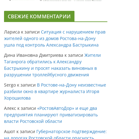
СВЕЖИЕ КОММЕНТАРИИ
Лариса
к записи
Ситуация с нарушением прав
жителей одного из домов Ростова-на-Дону
ушла под контроль Александра Бастрыкина
Дина Ивановна Дмитриева
к записи
Жители
Таганрога обратились к Александру
Бастрыкину и просят наказать виновных в
разрушении троллейбусного движения
Sergo
к записи
В Ростове-на-Дону неизвестные
разбили окно в квартире журналиста Игоря
Хорошилова
Алекс
к записи
«РостовАвтоДор» и еще два
предприятия планируют приватизировать
власти Ростовской области
Ашот
к записи
Губернаторское подтверждение:
на дорогах Ростовской области опасность