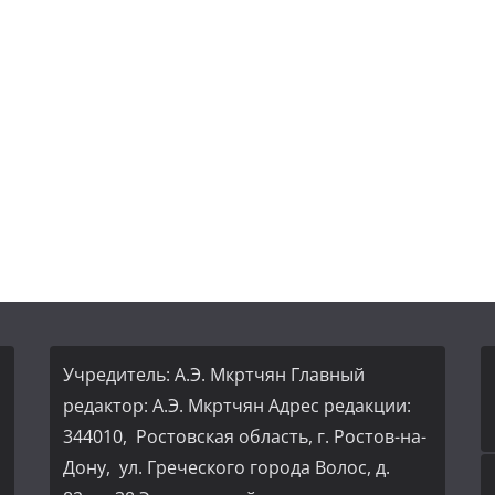
Учредитель: А.Э. Мкртчян Главный
редактор: А.Э. Мкртчян Адрес редакции:
344010, Ростовская область, г. Ростов-на-
Дону, ул. Греческого города Волос, д.