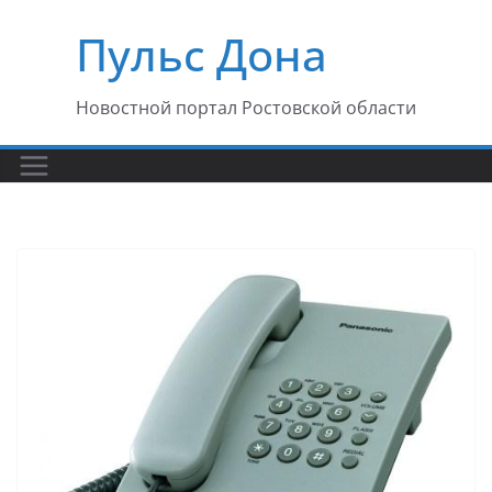
Перейти
Пульс Дона
к
содержимому
Новостной портал Ростовской области