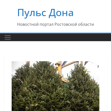
Перейти
Пульс Дона
к
содержимому
Новостной портал Ростовской области