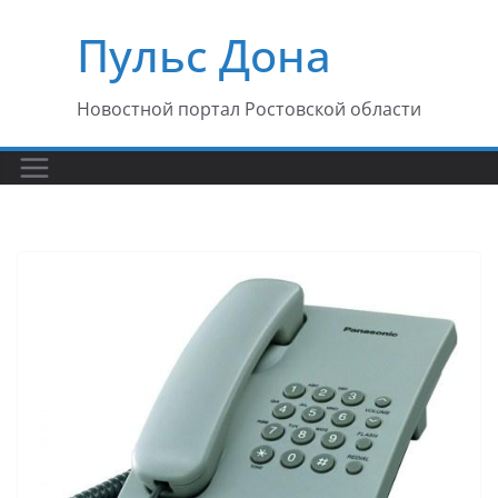
Перейти
Пульс Дона
к
содержимому
Новостной портал Ростовской области