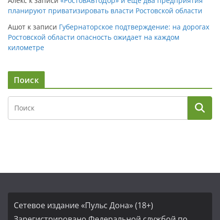
Алекс
к записи
«РостовАвтоДор» и еще два предприятия
планируют приватизировать власти Ростовской области
Ашот
к записи
Губернаторское подтверждение: на дорогах
Ростовской области опасность ожидает на каждом
километре
Поиск
Сетевое издание «Пульс Дона» (18+)
Зарегистрировано Федеральной службой по