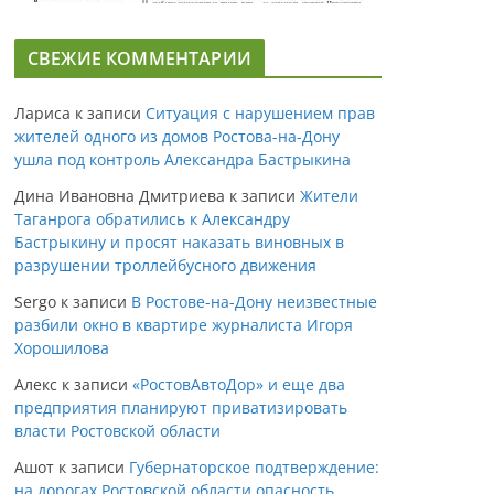
СВЕЖИЕ КОММЕНТАРИИ
Лариса
к записи
Ситуация с нарушением прав
жителей одного из домов Ростова-на-Дону
ушла под контроль Александра Бастрыкина
Дина Ивановна Дмитриева
к записи
Жители
Таганрога обратились к Александру
Бастрыкину и просят наказать виновных в
разрушении троллейбусного движения
Sergo
к записи
В Ростове-на-Дону неизвестные
разбили окно в квартире журналиста Игоря
Хорошилова
Алекс
к записи
«РостовАвтоДор» и еще два
предприятия планируют приватизировать
власти Ростовской области
Ашот
к записи
Губернаторское подтверждение:
на дорогах Ростовской области опасность