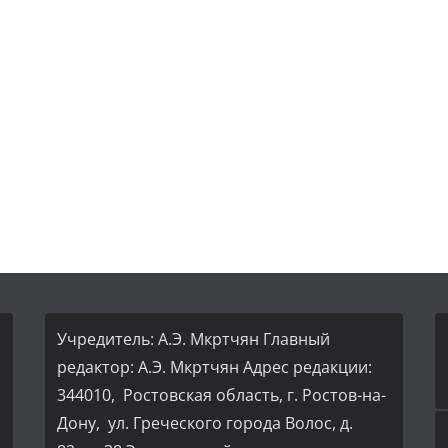
Учредитель: А.Э. Мкртчян Главный
редактор: А.Э. Мкртчян Адрес редакции:
344010, Ростовская область, г. Ростов-на-
Дону, ул. Греческого города Волос, д.