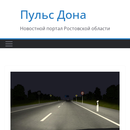
Перейти
Пульс Дона
к
содержимому
Новостной портал Ростовской области