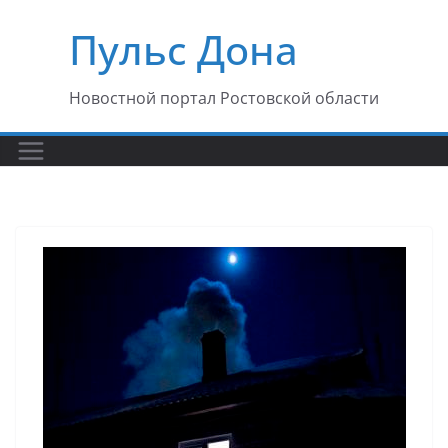
Перейти
Пульс Дона
к
содержимому
Новостной портал Ростовской области