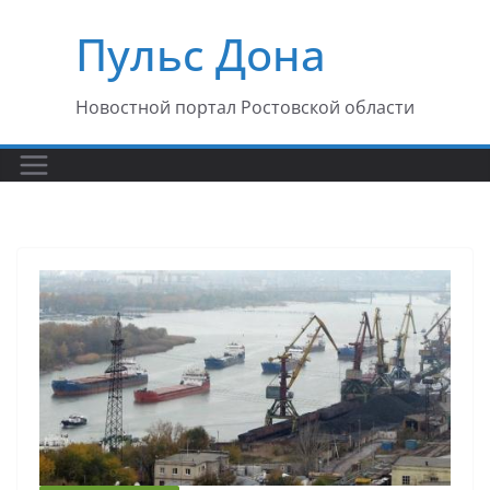
Перейти
Пульс Дона
к
содержимому
Новостной портал Ростовской области