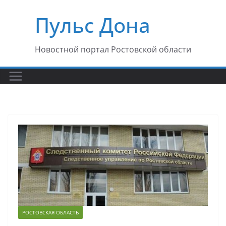
Перейти
Пульс Дона
к
содержимому
Новостной портал Ростовской области
РОСТОВСКАЯ ОБЛАСТЬ