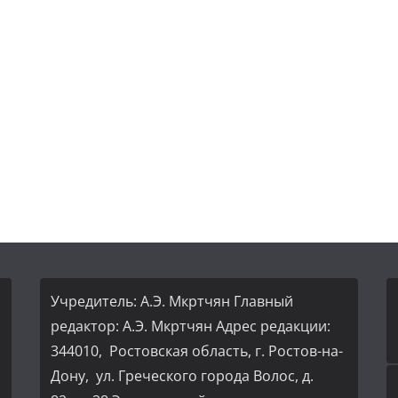
Учредитель: А.Э. Мкртчян Главный
редактор: А.Э. Мкртчян Адрес редакции:
344010, Ростовская область, г. Ростов-на-
Дону, ул. Греческого города Волос, д.