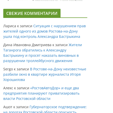
СВЕЖИЕ КОММЕНТАРИИ
Лариса
к записи
Ситуация с нарушением прав
жителей одного из домов Ростова-на-Дону
ушла под контроль Александра Бастрыкина
Дина Ивановна Дмитриева
к записи
Жители
Таганрога обратились к Александру
Бастрыкину и просят наказать виновных в
разрушении троллейбусного движения
Sergo
к записи
В Ростове-на-Дону неизвестные
разбили окно в квартире журналиста Игоря
Хорошилова
Алекс
к записи
«РостовАвтоДор» и еще два
предприятия планируют приватизировать
власти Ростовской области
Ашот
к записи
Губернаторское подтверждение:
на дорогах Ростовской области опасность