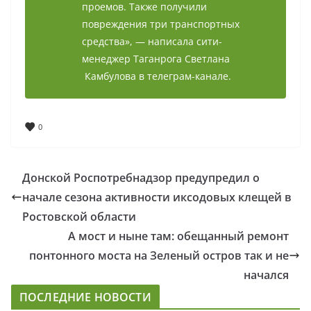
проемов. Также получили
повреждения три транспортных
средства», — написала сити-
менеджер Таганрога Светлана
Камбулова в телеграм-канале.
0
Донской Роспотребнадзор предупредил о
начале сезона активности иксодовых клещей в
Ростовской области
А мост и ныне там: обещанный ремонт
понтонного моста на Зеленый остров так и не
начался
ПОСЛЕДНИЕ НОВОСТИ