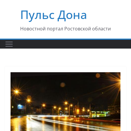
Перейти
Пульс Дона
к
содержимому
Новостной портал Ростовской области