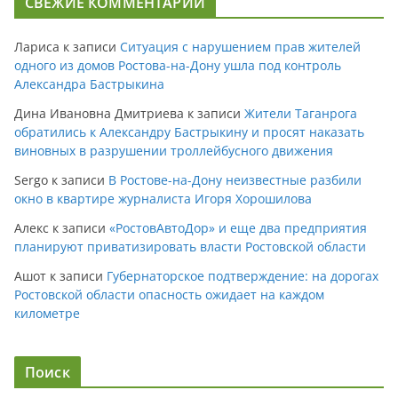
СВЕЖИЕ КОММЕНТАРИИ
Лариса
к записи
Ситуация с нарушением прав жителей
одного из домов Ростова-на-Дону ушла под контроль
Александра Бастрыкина
Дина Ивановна Дмитриева
к записи
Жители Таганрога
обратились к Александру Бастрыкину и просят наказать
виновных в разрушении троллейбусного движения
Sergo
к записи
В Ростове-на-Дону неизвестные разбили
окно в квартире журналиста Игоря Хорошилова
Алекс
к записи
«РостовАвтоДор» и еще два предприятия
планируют приватизировать власти Ростовской области
Ашот
к записи
Губернаторское подтверждение: на дорогах
Ростовской области опасность ожидает на каждом
километре
Поиск