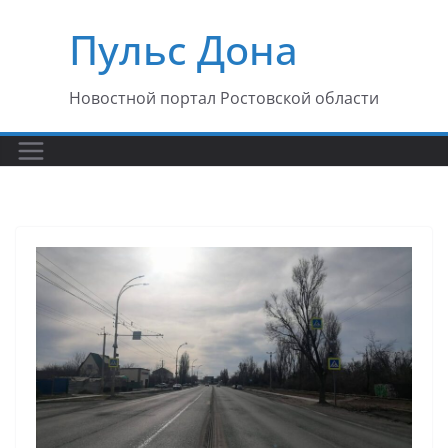
Перейти
Пульс Дона
к
содержимому
Новостной портал Ростовской области