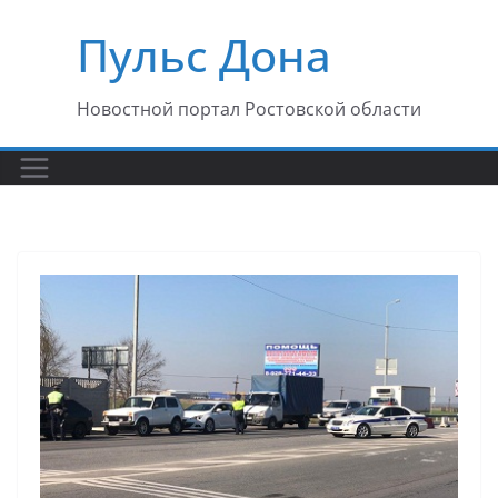
Перейти
Пульс Дона
к
содержимому
Новостной портал Ростовской области