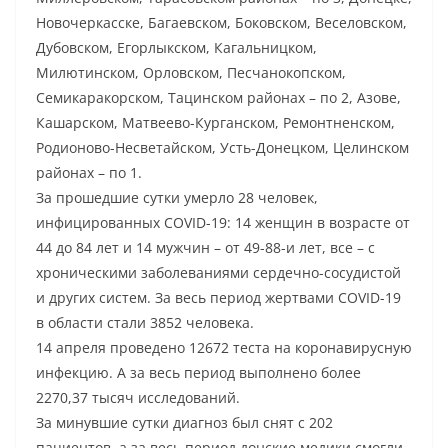
Новочеркасске, Багаевском, Боковском, Веселовском,
Дубовском, Егорлыкском, Кагальницком,
Милютинском, Орловском, Песчанокопском,
Семикаракорском, Тацинском районах – по 2, Азове,
Кашарском, Матвеево-Курганском, Ремонтненском,
Родионово-Несветайском, Усть-Донецком, Целинском
районах – по 1.
За прошедшие сутки умерло 28 человек,
инфицированных COVID-19: 14 женщин в возрасте от
44 до 84 лет и 14 мужчин – от 49-88-и лет, все – с
хроническими заболеваниями сердечно-сосудистой
и других систем. За весь период жертвами COVID-19
в области стали 3852 человека.
14 апреля проведено 12672 теста на коронавирусную
инфекцию. А за весь период выполнено более
2270,37 тысяч исследований.
За минувшие сутки диагноз был снят с 202
пациентов, а за весь период донские медики смогли