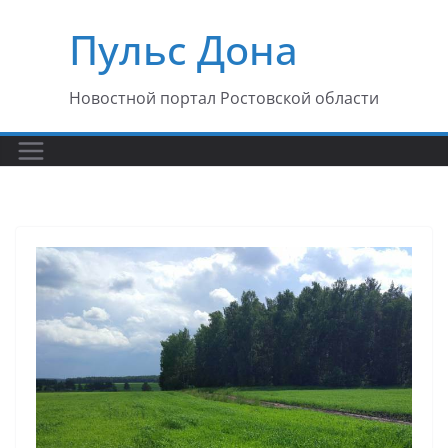
Перейти
Пульс Дона
к
содержимому
Новостной портал Ростовской области