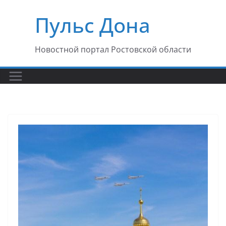
Перейти
Пульс Дона
к
содержимому
Новостной портал Ростовской области