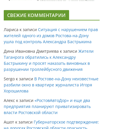
СВЕЖИЕ КОММЕНТАРИИ
Лариса
к записи
Ситуация с нарушением прав
жителей одного из домов Ростова-на-Дону
ушла под контроль Александра Бастрыкина
Дина Ивановна Дмитриева
к записи
Жители
Таганрога обратились к Александру
Бастрыкину и просят наказать виновных в
разрушении троллейбусного движения
Sergo
к записи
В Ростове-на-Дону неизвестные
разбили окно в квартире журналиста Игоря
Хорошилова
Алекс
к записи
«РостовАвтоДор» и еще два
предприятия планируют приватизировать
власти Ростовской области
Ашот
к записи
Губернаторское подтверждение:
на дорогах Ростовской области опасность