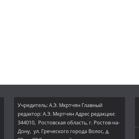
Учредитель: А.Э. Мкртчян Главный
редактор: А.Э. Мкртчян Адрес редакции:
344010, Ростовская область, г. Ростов-на-
Дону, ул. Греческого города Волос, д.