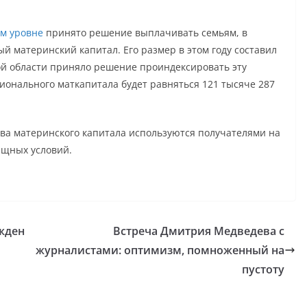
ом уровне
принято решение выплачивать семьям, в
й материнский капитал. Его размер в этом году составил
кой области приняло решение проиндексировать эту
гионального маткапитала будет равняться 121 тысяче 287
тва материнского капитала используются получателями на
ищных условий.
ужден
Встреча Дмитрия Медведева с
журналистами: оптимизм, помноженный на
пустоту