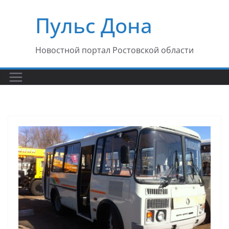
Перейти
Пульс Дона
к
содержимому
Новостной портал Ростовской области