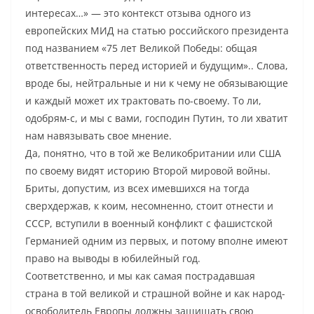
интересах…» — это контекст отзыва одного из
европейских МИД на статью российского президента
под названием «75 лет Великой Победы: общая
ответственность перед историей и будущим».. Слова,
вроде бы, нейтральные и ни к чему не обязывающие
и каждый может их трактовать по-своему. То ли,
одобрям-с, и мы с вами, господин Путин, то ли хватит
нам навязывать свое мнение.
Да, понятно, что в той же Великобритании или США
по своему видят историю Второй мировой войны.
Бриты, допустим, из всех имевшихся на тогда
сверхдержав, к коим, несомненно, стоит отнести и
СССР, вступили в военный конфликт с фашистской
Германией одним из первых, и потому вполне имеют
право на выводы в юбилейный год.
Соответственно, и мы как самая пострадавшая
страна в той великой и страшной войне и как народ-
освободитель Европы должны защищать свою