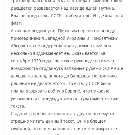
триколор власовской РОА. И штандарт именно такой
расцветки развевается над резиденцией Путина.
Власов предатель, СССР – победитель! И где красный
флаг?
А как вам выдвинутая Путиным версия по поводу
присоединения Западной Украины и Прибалтики?
Абсолютно не подкреплённая документами она
несколько видоизменяет ее. Оказывается: «в
сентябре 1939 года советское руководство имело
возможность отодвинуть западные рубежи СССР ещё
дальше на запад, вплоть до Варшавы, но приняло
решение не делать этого». То есть, у СССР были
планы развязать войну в Европе, что никак не
увязывается с предыдущими постулатами этого же
текста.
С одной стороны печально, а с другой почему-то
страшно читать данный текст. Он не блещет
глубиной, но в нем заложены почти неприкрытые