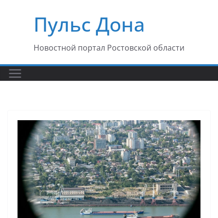
Перейти
Пульс Дона
к
содержимому
Новостной портал Ростовской области