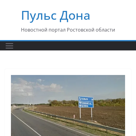
Перейти
Пульс Дона
к
содержимому
Новостной портал Ростовской области