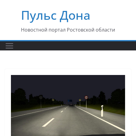
Перейти
Пульс Дона
к
содержимому
Новостной портал Ростовской области