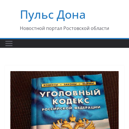
Перейти
Пульс Дона
к
содержимому
Новостной портал Ростовской области