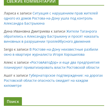
СВЕЖИЕ КОММЕНТАРИИ
Лариса
к записи
Ситуация с нарушением прав жителей
одного из домов Ростова-на-Дону ушла под контроль
Александра Бастрыкина
Дина Ивановна Дмитриева
к записи
Жители Таганрога
обратились к Александру Бастрыкину и просят наказать
виновных в разрушении троллейбусного движения
Sergo
к записи
В Ростове-на-Дону неизвестные разбили
окно в квартире журналиста Игоря Хорошилова
Алекс
к записи
«РостовАвтоДор» и еще два предприятия
планируют приватизировать власти Ростовской области
Ашот
к записи
Губернаторское подтверждение: на дорогах
Ростовской области опасность ожидает на каждом
километре
Поиск