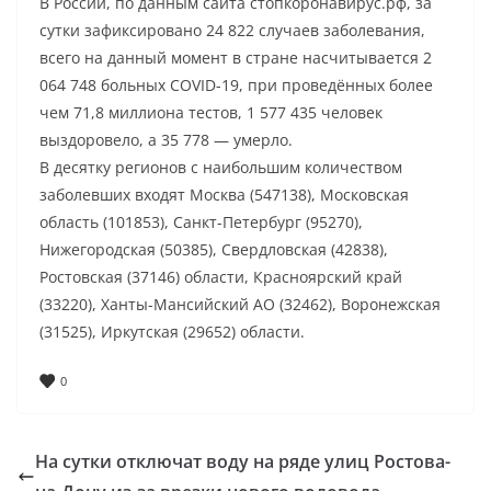
В России, по данным сайта стопкоронавирус.рф, за
сутки зафиксировано 24 822 случаев заболевания,
всего на данный момент в стране насчитывается 2
064 748 больных COVID-19, при проведённых более
чем 71,8 миллиона тестов, 1 577 435 человек
выздоровело, а 35 778 — умерло.
В десятку регионов с наибольшим количеством
заболевших входят Москва (547138), Московская
область (101853), Санкт-Петербург (95270),
Нижегородская (50385), Свердловская (42838),
Ростовская (37146) области, Красноярский край
(33220), Ханты-Мансийский АО (32462), Воронежская
(31525), Иркутская (29652) области.
0
На сутки отключат воду на ряде улиц Ростова-