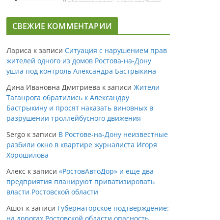
СВЕЖИЕ КОММЕНТАРИИ
Лариса
к записи
Ситуация с нарушением прав
жителей одного из домов Ростова-на-Дону
ушла под контроль Александра Бастрыкина
Дина Ивановна Дмитриева
к записи
Жители
Таганрога обратились к Александру
Бастрыкину и просят наказать виновных в
разрушении троллейбусного движения
Sergo
к записи
В Ростове-на-Дону неизвестные
разбили окно в квартире журналиста Игоря
Хорошилова
Алекс
к записи
«РостовАвтоДор» и еще два
предприятия планируют приватизировать
власти Ростовской области
Ашот
к записи
Губернаторское подтверждение:
на дорогах Ростовской области опасность