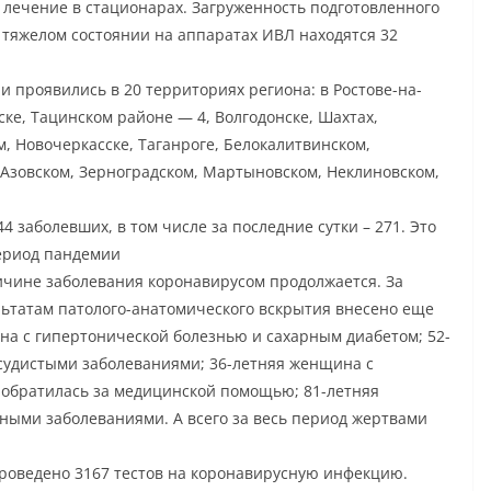
 лечение в стационарах. Загруженность подготовленного
В тяжелом состоянии на аппаратах ИВЛ находятся 32
проявились в 20 территориях региона: в Ростове-на-
ске, Тацинском районе — 4, Волгодонске, Шахтах,
, Новочеркасске, Таганроге, Белокалитвинском,
о, Азовском, Зерноградском, Мартыновском, Неклиновском,
4 заболевших, в том числе за последние сутки – 271. Это
период пандемии
ичине заболевания коронавирусом продолжается. За
льтатам патолого-анатомического вскрытия внесено еще
ина с гипертонической болезнью и сахарным диабетом; 52-
судистыми заболеваниями; 36-летняя женщина с
 обратилась за медицинской помощью; 81-летняя
ными заболеваниями. А всего за весь период жертвами
проведено 3167 тестов на коронавирусную инфекцию.