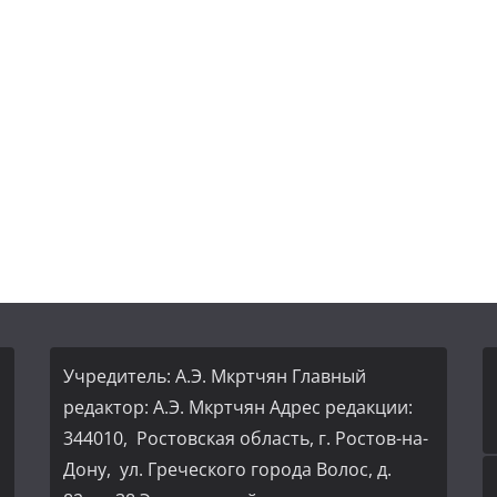
Учредитель: А.Э. Мкртчян Главный
редактор: А.Э. Мкртчян Адрес редакции:
344010, Ростовская область, г. Ростов-на-
Дону, ул. Греческого города Волос, д.