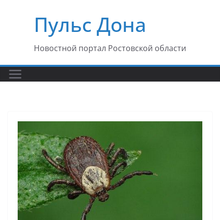
Перейти
Пульс Дона
к
содержимому
Новостной портал Ростовской области