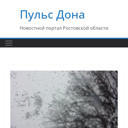
Перейти
Пульс Дона
к
содержимому
Новостной портал Ростовской области