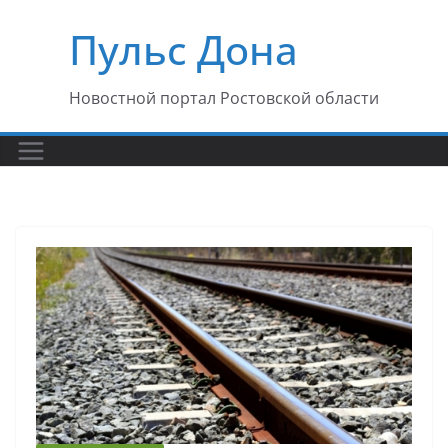
Перейти
Пульс Дона
к
содержимому
Новостной портал Ростовской области