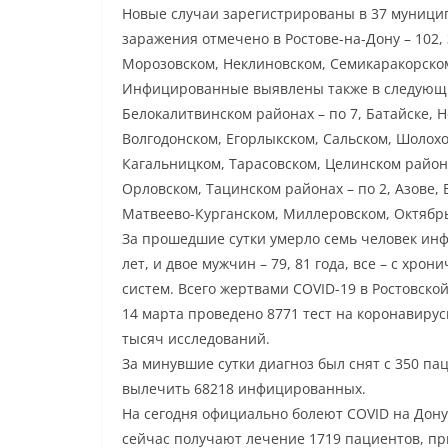
Новые случаи зарегистрированы в 37 муницип
заражения отмечено в Ростове-на-Дону – 102,
Морозовском, Неклиновском, Семикаракорском
Инфицированные выявлены также в следующих 
Белокалитвинском районах – по 7, Батайске, Но
Волгодонском, Егорлыкском, Сальском, Шолохо
Кагальницком, Тарасовском, Целинском район
Орловском, Тацинском районах – по 2, Азове,
Матвеево-Курганском, Миллеровском, Октябрь
За прошедшие сутки умерло семь человек инфи
лет, и двое мужчин – 79, 81 года, все – с хр
систем. Всего жертвами COVID-19 в Ростовско
14 марта проведено 8771 тест на коронавиру
тысяч исследований.
За минувшие сутки диагноз был снят с 350 па
вылечить 68218 инфицированных.
На сегодня официально болеют COVID на Дон
сейчас получают лечение 1719 пациентов, пр