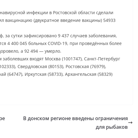
навирусной инфекции в Ростовской области сделали
ршил вакцинацию (двукратное введение вакцины) 54933
ф, за сутки зафиксировано 9 437 случаев заболевания,
тся 4 400 045 больных COVID-19, при проведённых более
доровело, а 92 494 — умерло.
 заболевших входят Москва (1001747), Санкт-Петербург
02333), Свердловская (80153), Ростовская (76979),
й (64747), Иркутская (58733), Архангельская (58329)
ре
В донском регионе введены ограничения
для рыбаков