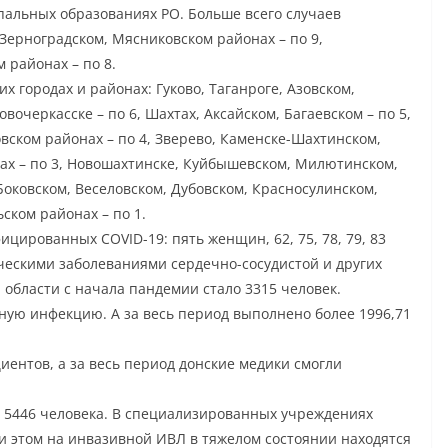
альных образованиях РО. Больше всего случаев
 Зерноградском, Мясниковском районах – по 9,
 районах – по 8.
городах и районах: Гуково, Таганроге, Азовском,
вочеркасске – по 6, Шахтах, Аксайском, Багаевском – по 5,
вском районах – по 4, Зверево, Каменске-Шахтинском,
ах – по 3, Новошахтинске, Куйбышевском, Милютинском,
 Боковском, Веселовском, Дубовском, Красносулинском,
ском районах – по 1.
цированных COVID-19: пять женщин, 62, 75, 78, 79, 83
оническими заболеваниями сердечно-сосудистой и других
й области с начала пандемии стало 3315 человек.
сную инфекцию. А за весь период выполнено более 1996,71
циентов, а за весь период донские медики смогли
у 5446 человека. В специализированных учреждениях
и этом на инвазивной ИВЛ в тяжелом состоянии находятся