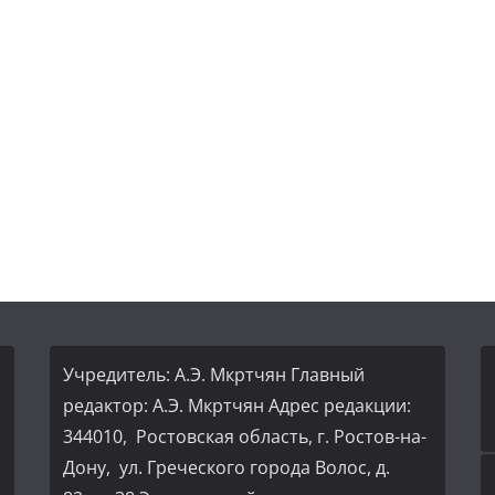
Учредитель: А.Э. Мкртчян Главный
редактор: А.Э. Мкртчян Адрес редакции:
344010, Ростовская область, г. Ростов-на-
Дону, ул. Греческого города Волос, д.