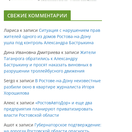
СВЕЖИЕ КОММЕНТАРИИ
Лариса
к записи
Ситуация с нарушением прав
жителей одного из домов Ростова-на-Дону
ушла под контроль Александра Бастрыкина
Дина Ивановна Дмитриева
к записи
Жители
Таганрога обратились к Александру
Бастрыкину и просят наказать виновных в
разрушении троллейбусного движения
Sergo
к записи
В Ростове-на-Дону неизвестные
разбили окно в квартире журналиста Игоря
Хорошилова
Алекс
к записи
«РостовАвтоДор» и еще два
предприятия планируют приватизировать
власти Ростовской области
Ашот
к записи
Губернаторское подтверждение:
на дорогах Ростовской области опасность