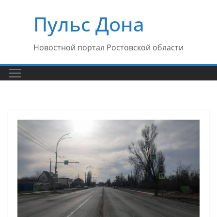
Перейти
Пульс Дона
к
содержимому
Новостной портал Ростовской области