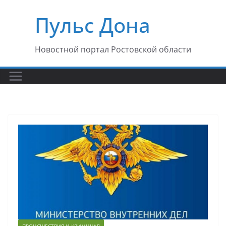
Перейти
Пульс Дона
к
содержимому
Новостной портал Ростовской области