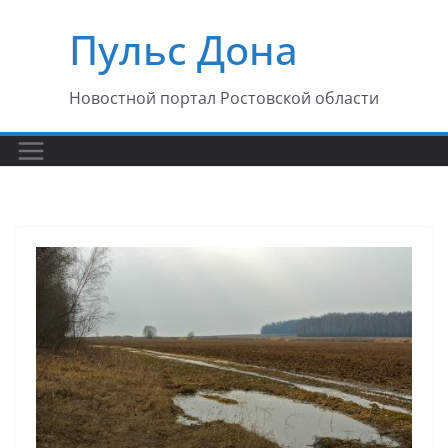
Перейти
Пульс Дона
к
содержимому
Новостной портал Ростовской области