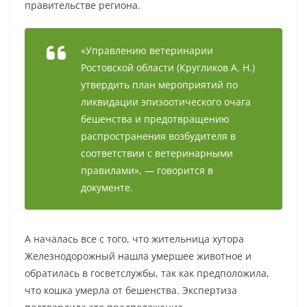
правительстве региона.
«Управлению ветеринарии
Ростовской области (Кругликов А. Н.)
утвердить план мероприятий по
ликвидации эпизоотического очага
бешенства и предотвращению
распространения возбудителя в
соответствии с ветеринарными
правилами», — говорится в
документе.
А началась все с того, что жительница хутора
Железнодорожный нашла умершее животное и
обратилась в госветслужбы, так как предположила,
что кошка умерла от бешенства. Экспертиза