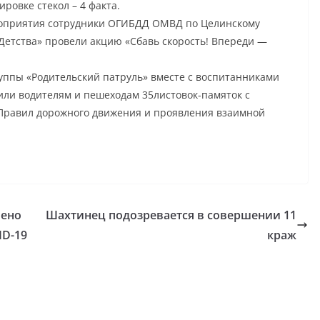
ровке стекол – 4 факта.
роприятия сотрудники ОГИБДД ОМВД по Целинскому
 Детства» провели акцию «Сбавь скорость! Впереди —
ппы «Родительский патруль» вместе с воспитанниками
или водителям и пешеходам 35листовок-памяток с
Правил дорожного движения и проявления взаимной
лено
Шахтинец подозревается в совершении 11
ID-19
краж