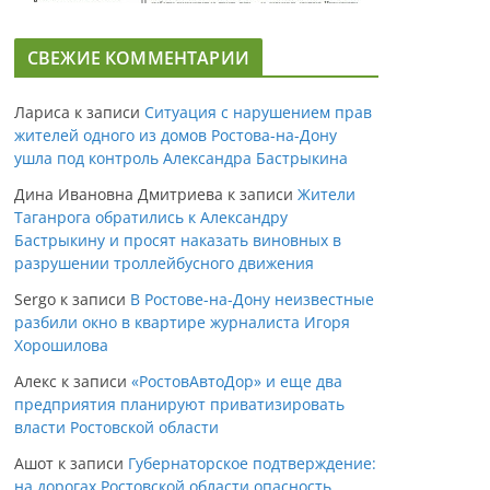
СВЕЖИЕ КОММЕНТАРИИ
Лариса
к записи
Ситуация с нарушением прав
жителей одного из домов Ростова-на-Дону
ушла под контроль Александра Бастрыкина
Дина Ивановна Дмитриева
к записи
Жители
Таганрога обратились к Александру
Бастрыкину и просят наказать виновных в
разрушении троллейбусного движения
Sergo
к записи
В Ростове-на-Дону неизвестные
разбили окно в квартире журналиста Игоря
Хорошилова
Алекс
к записи
«РостовАвтоДор» и еще два
предприятия планируют приватизировать
власти Ростовской области
Ашот
к записи
Губернаторское подтверждение:
на дорогах Ростовской области опасность