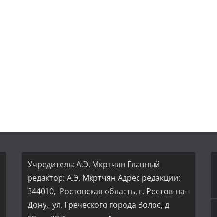
Учредитель: А.Э. Мкртчян Главный
редактор: А.Э. Мкртчян Адрес редакции:
344010, Ростовская область, г. Ростов-на-
Дону, ул. Греческого города Волос, д.