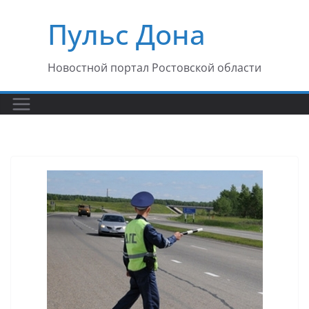
Перейти
Пульс Дона
к
содержимому
Новостной портал Ростовской области