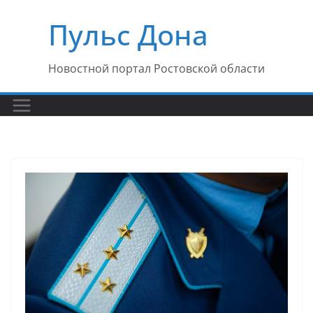
Перейти
Пульс Дона
к
содержимому
Новостной портал Ростовской области