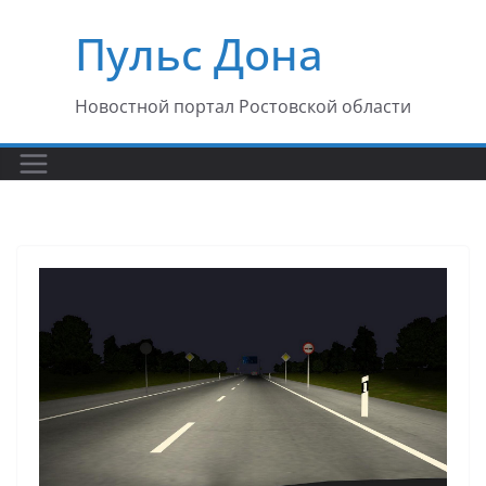
Перейти
Пульс Дона
к
содержимому
Новостной портал Ростовской области