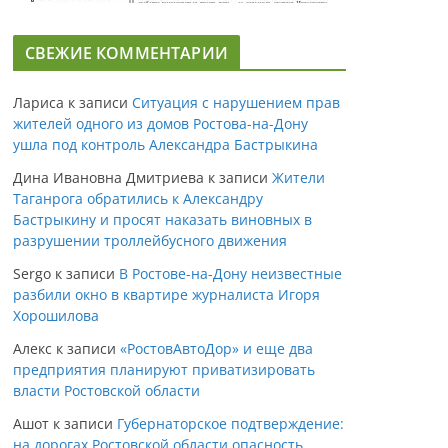
СВЕЖИЕ КОММЕНТАРИИ
Лариса
к записи
Ситуация с нарушением прав
жителей одного из домов Ростова-на-Дону
ушла под контроль Александра Бастрыкина
Дина Ивановна Дмитриева
к записи
Жители
Таганрога обратились к Александру
Бастрыкину и просят наказать виновных в
разрушении троллейбусного движения
Sergo
к записи
В Ростове-на-Дону неизвестные
разбили окно в квартире журналиста Игоря
Хорошилова
Алекс
к записи
«РостовАвтоДор» и еще два
предприятия планируют приватизировать
власти Ростовской области
Ашот
к записи
Губернаторское подтверждение:
на дорогах Ростовской области опасность