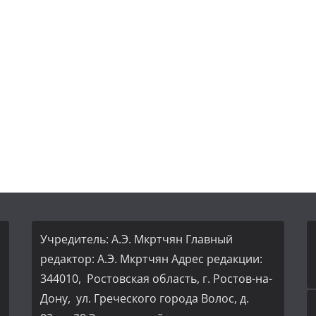
Учредитель: А.Э. Мкртчян Главный
редактор: А.Э. Мкртчян Адрес редакции:
344010, Ростовская область, г. Ростов-на-
Дону, ул. Греческого города Волос, д.