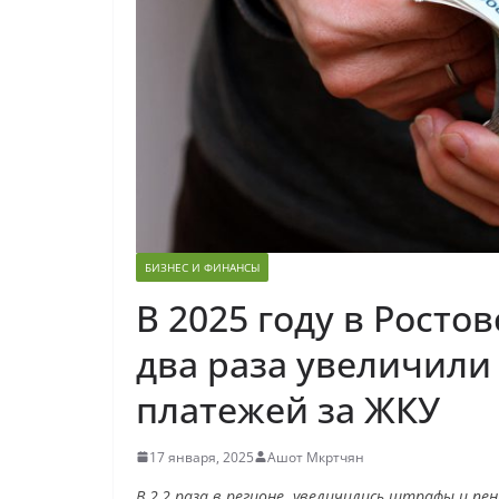
БИЗНЕС И ФИНАНСЫ
В 2025 году в Росто
два раза увеличили
платежей за ЖКУ
17 января, 2025
Ашот Мкртчян
В 2,2 раза в регионе увеличились штрафы и пе