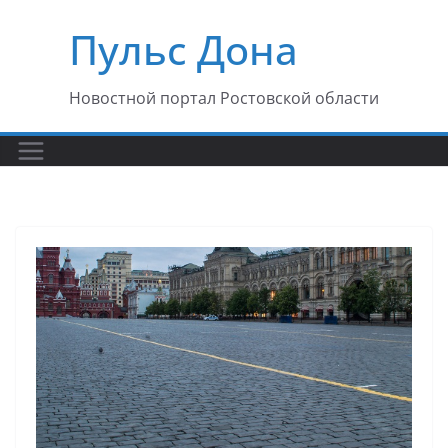
Перейти
Пульс Дона
к
содержимому
Новостной портал Ростовской области