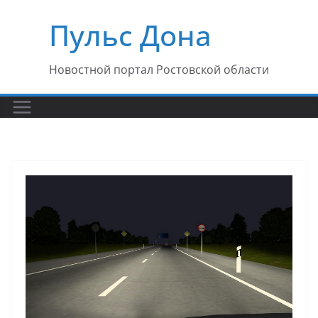
Перейти
Пульс Дона
к
содержимому
Новостной портал Ростовской области