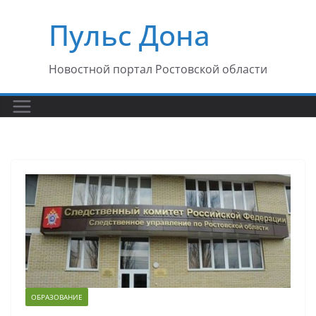
Перейти
Пульс Дона
к
содержимому
Новостной портал Ростовской области
ОБРАЗОВАНИЕ