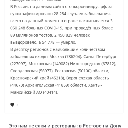
В России, по данным сайта стопкоронавирус.рф, за
сутки зафиксировано 28 284 случаев заболевания,
всего на данный момент в стране насчитывается 3
050 248 больных COVID-19, при проведённых более
89 миллионов тестов, 2 450 829 человек
выздоровело, а 54 778 — умерло.
В десятку регионов с наибольшим количеством
заболевших входят Москва (786204), Санкт-Петербург
(227097), Московская (149082) Нижегородская (67812),
Свердловская (56977), Ростовская (50100) области,
Красноярский край (45218), Воронежская область
(44673) Архангельская (41859) области, Ханты-
Мансийский АО (40414),
0
Это нам не елки и рестораны: в Ростове-на-Дону