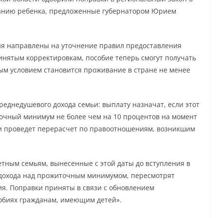
анию ребенка, предложенные губернатором Юрием
ния направлены на уточнение правил предоставления
нятым корректировкам, пособие теперь смогут получать
ным условием становится проживание в стране не менее
реднедушевого дохода семьи: выплату назначат, если этот
чный минимум не более чем на 10 процентов на момент
и проведет перерасчет по правоотношениям, возникшим
детным семьям, вынесенные с этой даты до вступления в
 дохода над прожиточным минимумом, пересмотрят
ия. Поправки приняты в связи с обновлением
собиях гражданам, имеющим детей».