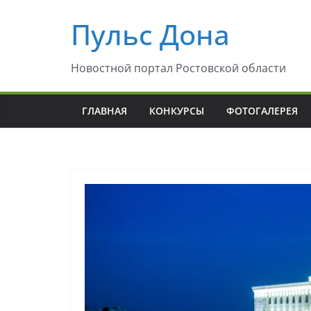
Перейти
Пульс Дона
к
содержимому
Новостной портал Ростовской области
ГЛАВНАЯ
КОНКУРСЫ
ФОТОГАЛЕРЕЯ