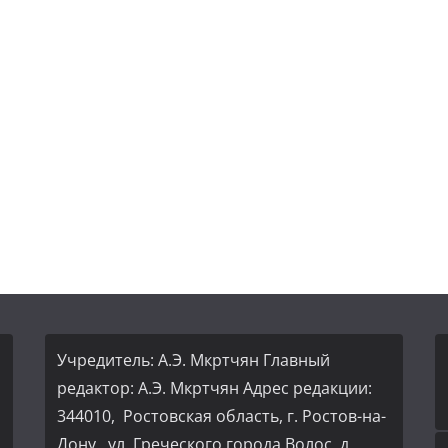
Учредитель: А.Э. Мкртчян Главный
редактор: А.Э. Мкртчян Адрес редакции:
344010, Ростовская область, г. Ростов-на-
Дону, ул. Греческого города Волос, д.