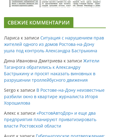
СВЕЖИЕ КОММЕНТАРИИ
Лариса
к записи
Ситуация с нарушением прав
жителей одного из домов Ростова-на-Дону
ушла под контроль Александра Бастрыкина
Дина Ивановна Дмитриева
к записи
Жители
Таганрога обратились к Александру
Бастрыкину и просят наказать виновных в
разрушении троллейбусного движения
Sergo
к записи
В Ростове-на-Дону неизвестные
разбили окно в квартире журналиста Игоря
Хорошилова
Алекс
к записи
«РостовАвтоДор» и еще два
предприятия планируют приватизировать
власти Ростовской области
Ашот
к записи
Губернаторское подтверждение: