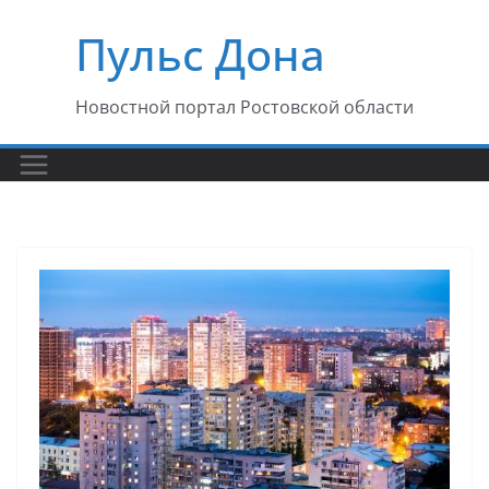
Перейти
Пульс Дона
к
содержимому
Новостной портал Ростовской области